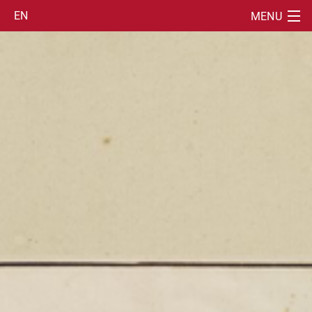
EN
MENU
SUCHE
PROJEKT
MODULE
DATENBANK
TEAM
NEWS UND EVENTS
PUBLIKATIONEN
BLOG