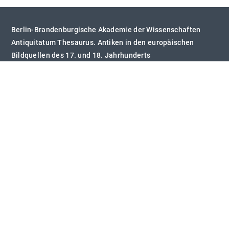
Berlin-Brandenburgische Akademie der Wissenschaften
Antiquitatum Thesaurus. Antiken in den europäischen
Bildquellen des 17. und 18. Jahrhunderts
Jägerstr. 22/23
10117 Berlin
Telefon:
+49 (0)30 20370 -0
Impressum
Datenschutz
Kontakt