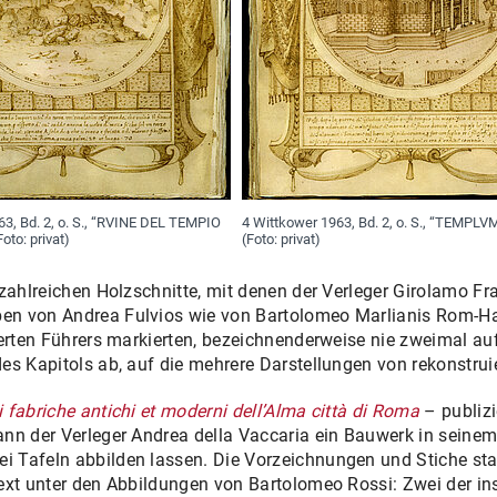
63, Bd. 2, o. S., “RVINE DEL TEMPIO
4 Wittkower 1963, Bd. 2, o. S., “TEMPLV
to: privat)
(Foto: privat)
 zahlreichen Holzschnitte, mit denen der Verleger Girolamo F
en von Andrea Fulvios wie von Bartolomeo Marlianis Rom-H
ierten Führers markierten, bezeichnenderweise nie zweimal a
es Kapitols ab, auf die mehrere Darstellungen von rekonstrui
 fabriche antichi et moderni dell’Alma città di Roma
– publizi
nn der Verleger Andrea della Vaccaria ein Bauwerk in seinem 
 Tafeln abbilden lassen. Die Vorzeichnungen und Stiche st
Text unter den Abbildungen von Bartolomeo Rossi: Zwei der i