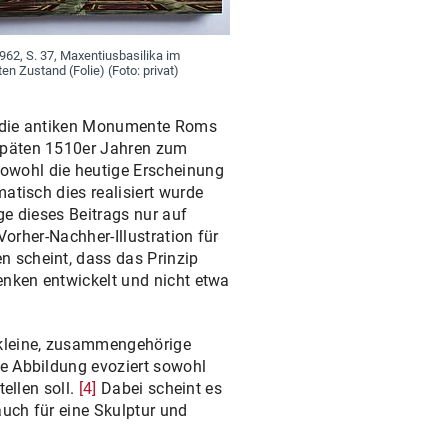
1962, S. 37, Maxentiusbasilika im
ten Zustand (Folie) (Foto: privat)
ür die antiken Monumente Roms
 späten 1510er Jahren zum
owohl die heutige Erscheinung
atisch dies realisiert wurde
age dieses Beitrags nur auf
Vorher-Nachher-Illustration für
n scheint, dass das Prinzip
enken entwickelt und nicht etwa
 kleine, zusammengehörige
re Abbildung evoziert sowohl
ellen soll.
[4]
Dabei scheint es
uch für eine Skulptur und