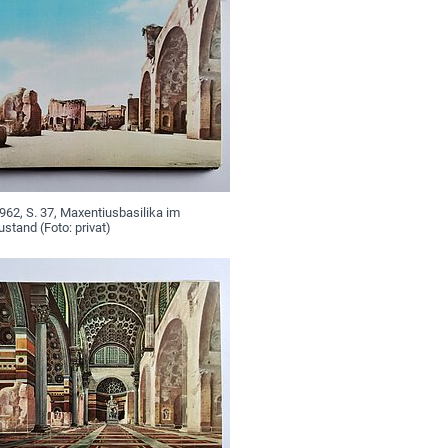
#7: VON PIRRO LIGORIO BIS BERNARD DE MONTFAUCON
#8: EROTEN – GESTOHLEN, VERLOREN UND WIEDERGEFUND
#9: HÄNDE HOCH! – "PERPERAM INCISOR FECIT" – DER SUC
#10: WIE KAM DER PALATIN NACH NEAPEL?
#11: ΠΆΝΤΑ ῬΕΙ͂: „ALLES FLIESST“ – DER NILOMETER AUF DER
1962, S. 37, Maxentiusbasilika im
ustand (Foto: privat)
#12: GETRENNT UND WIEDERVEREINT: APOLLON, DAPHNE 
#13: WAS FÜR EIN ZUSTAND!? DIE „MEDAILLONS DU ROI“
#14: AUF VORLAGENSUCHE ZU BERNARD DE MONTFAUCONS
#15: SCHWEIGENDE LÄMMER: UNBENANNTE VORLAGEN BEI G