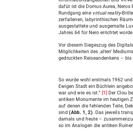
dafür ist die Domus Aurea, Neros 
Rundgang eine
virtual-reality
-Bril
zerfallenen, labyrinthischen Räum
ausgestattete und ausgemalte Lux
Jahres 64 für Nero errichtet worde
Vor diesem Siegeszug des Digitale
Möglichkeiten des ‚alten‘ Medium
gedruckten Reiseandenkens – bis 
So wurde wohl erstmals 1962 und 
Ewigen Stadt ein Büchlein angebo
war und wie es ist.“
[1]
Der Clou be
antiken Monumente im heutigen Zu
auf denen die fehlenden Teile, De
sind
(Abb. 1, 2)
. Das jeweils tran
damals und heute – zusammenzuse
so im Analogen die antiken Ruinen