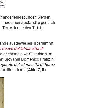
ZA E
vat)
reinander eingebunden werden.
m ‚modernen Zustand‘ eigentlich
e Texte der beiden Tafeln
stände ausgewiesen, übernimmt
o nuovo dell’alma città di
e er ehemals war“, sodann im
ann Giovanni Domenico Franzini
figurate dell'alma città di Roma
ne illustrieren
(Abb. 7, 8)
.