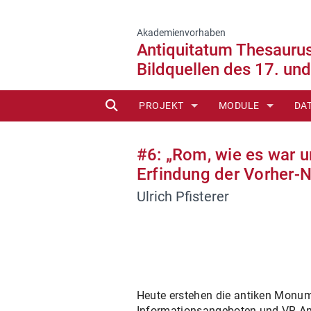
Akademienvorhaben
Antiquitatum Thesaurus
Bildquellen des 17. un
SUCHE
PROJEKT
MODULE
DA
BEIRAT
MODUL 1 - ÄGYPTE
IN
#6: „Rom, wie es war u
KOOPERATION
MODUL 2 - PERIPH
TE
Erfindung der Vorher-N
Ulrich Pfisterer
MODUL 3 - GHEZZI
MODUL 4 - KLEINF
MODUL 5 - BARTOL
MODUL 6 - GESAM
Heute erstehen die antiken Monume
Informationsangeboten und VR-Ani