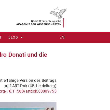
EN
N
BLOG
#1: NOBILE OPUS AUT CURIOSITAS
dro Donati und die
#2: ANSICHTSSACHE
#3: EIN HÜHNERKÄFIG - ODER ZWEI?
itierfähige Version des Beitrags
#4: WAS IST EIN THESAURUS?
auf ART-Dok (UB Heidelberg)
i.org/10.11588/artdok.00009753
#5: DIGITAL MEETS ANALOGUE – ANTIQUITATUM THESAURUS
#6: "ROM, WIE ES WAR UND WIE ES IST"