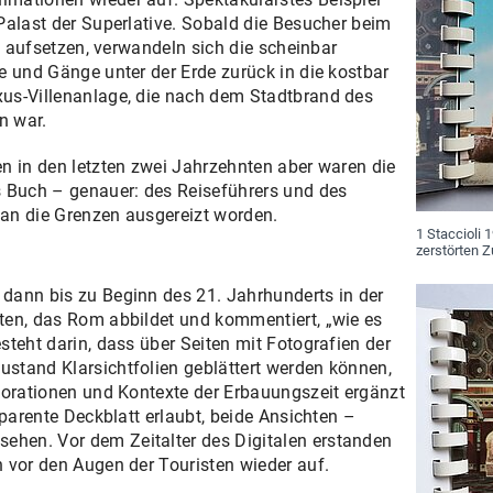
Palast der Superlative. Sobald die Besucher beim
le aufsetzen, verwandeln sich die scheinbar
e und Gänge unter der Erde zurück in die kostbar
us-Villenanlage, die nach dem Stadtbrand des
n war.
n in den letzten zwei Jahrzehnten aber waren die
s Buch – genauer: des Reiseführers und des
an die Grenzen ausgereizt worden.
1 Staccioli 
zerstörten Z
dann bis zu Beginn des 21. Jahrhunderts in der
ten, das Rom abbildet und kommentiert, „wie es
steht darin, dass über Seiten mit Fotografien der
stand Klarsichtfolien geblättert werden können,
korationen und Kontexte der Erbauungszeit ergänzt
sparente Deckblatt erlaubt, beide Ansichten –
hen. Vor dem Zeitalter des Digitalen erstanden
 vor den Augen der Touristen wieder auf.