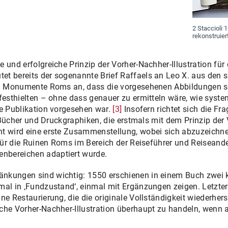
2 Staccioli 
rekonstruier
e und erfolgreiche Prinzip der Vorher-Nachher-Illustration f
et bereits der sogenannte Brief Raffaels an Leo X. aus den
ken Monumente Roms an, dass die vorgesehenen Abbildungen s
festhielten – ohne dass genauer zu ermitteln wäre, wie system
ne Publikation vorgesehen war.
[3]
Insofern richtet sich die Fr
e Bücher und Druckgraphiken, die erstmals mit dem Prinzip der 
t wird eine erste Zusammenstellung, wobei sich abzuzeichne
h für die Ruinen Roms im Bereich der Reiseführer und Reiseand
nbereichen adaptiert wurde.
änkungen sind wichtig: 1550 erschienen in einem Buch zwei
mal in ‚Fundzustand‘, einmal mit Ergänzungen zeigen. Letzte
ne Restaurierung, die die originale Vollständigkeit wiederherst
che Vorher-Nachher-Illustration überhaupt zu handeln, wenn a