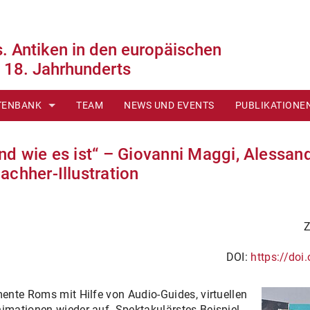
. Antiken in den europäischen
d 18. Jahrhunderts
TENBANK
TEAM
NEWS UND EVENTS
PUBLIKATIONE
N
HALTE
nd wie es ist“ – Giovanni Maggi, Alessan
ERIEN
CHNOLOGIEN
achher-Illustration
Z
ORMATE
DOI:
https://do
I
TSCHAU
nte Roms mit Hilfe von Audio-Guides, virtuellen
mationen wieder auf. Spektakulärstes Beispiel