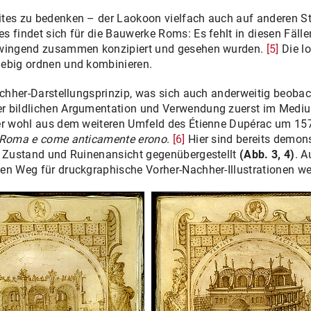
tes zu bedenken – der Laokoon vielfach auch auf anderen Stic
s findet sich für die Bauwerke Roms: Es fehlt in diesen Fäll
 zwingend zusammen konzipiert und gesehen wurden.
[5]
Die lo
iebig ordnen und kombinieren.
Nachher-Darstellungsprinzip, was sich auch anderweitig beobac
r bildlichen Argumentation und Verwendung zuerst im Mediu
er wohl aus dem weiteren Umfeld des Étienne Dupérac um 1574
i Roma e come anticamente erono
.
[6]
Hier sind bereits demon
er Zustand und Ruinenansicht gegenübergestellt
(Abb. 3, 4)
. A
en Weg für druckgraphische Vorher-Nachher-Illustrationen we