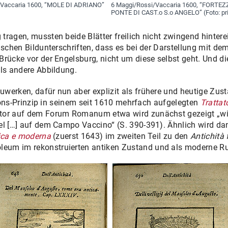
/Vaccaria 1600, “MOLE DI ADRIANO”
6 Maggi/Rossi/Vaccaria 1600, “FORTEZ
PONTE DI CAST.o S.o ANGELO” (Foto: pri
tragen, mussten beide Blätter freilich nicht zwingend hinte
schen Bildunterschriften, dass es bei der Darstellung mit de
Brücke vor der Engelsburg, nicht um diese selbst geht. Und di
ils andere Abbildung.
uwerken, dafür nun aber explizit als frühere und heutige Zu
ations-Prinzip in seinem seit 1610 mehrfach aufgelegten
Trattat
tator auf dem Forum Romanum etwa wird zunächst gezeigt „wi
sel […] auf dem Campo Vaccino“ (S. 390-391). Ähnlich wird d
ica e moderna
(zuerst 1643) im zweiten Teil zu den
Antichità 
um im rekonstruierten antiken Zustand und als moderne Rui