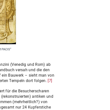
M PACIS”
ranzini (Venedig und Rom) ab
andbuch versah und die den
uf ein Bauwerk – sieht man von
erten Tempeln dort folgen.
[7]
ert für die Besucherscharen
(rekonstruierten) antiken und
ammen (mehrheitlich?) von
nsgesamt nur 24 Kupferstiche