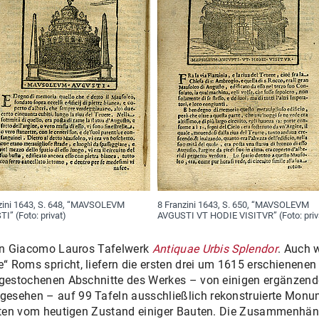
zini 1643, S. 648, “MAVSOLEVM
8 Franzini 1643, S. 650, “MAVSOLEVM
I” (Foto: privat)
AVGUSTI VT HODIE VISITVR” (Foto: priv
 von Giacomo Lauros Tafelwerk
Antiquae Urbis Splendor
. Auch 
 Roms spricht, liefern die ersten drei um 1615 erschienenen
9 gestochenen Abschnitte des Werkes – von einigen ergänzend
esehen – auf 99 Tafeln ausschließlich rekonstruierte Monume
ichten vom heutigen Zustand einiger Bauten. Die Zusammenhä