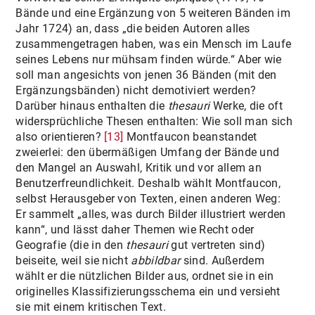
Bände und eine Ergänzung von 5 weiteren Bänden im
Jahr 1724) an, dass „die beiden Autoren alles
zusammengetragen haben, was ein Mensch im Laufe
seines Lebens nur mühsam finden würde.“ Aber wie
soll man angesichts von jenen 36 Bänden (mit den
Ergänzungsbänden) nicht demotiviert werden?
Darüber hinaus enthalten die
thesauri
Werke, die oft
widersprüchliche Thesen enthalten: Wie soll man sich
also orientieren?
[13]
Montfaucon beanstandet
zweierlei: den übermäßigen Umfang der Bände und
den Mangel an Auswahl, Kritik und vor allem an
Benutzerfreundlichkeit. Deshalb wählt Montfaucon,
selbst Herausgeber von Texten, einen anderen Weg:
Er sammelt „alles, was durch Bilder illustriert werden
kann“, und lässt daher Themen wie Recht oder
Geografie (die in den
thesauri
gut vertreten sind)
beiseite, weil sie nicht
abbildbar
sind. Außerdem
wählt er die nützlichen Bilder aus, ordnet sie in ein
originelles Klassifizierungsschema ein und versieht
sie mit einem kritischen Text.