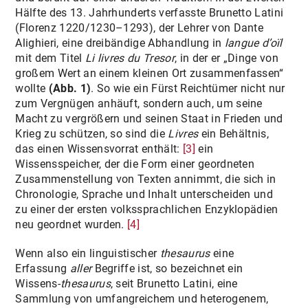
Hälfte des 13. Jahrhunderts verfasste Brunetto Latini
(Florenz 1220/1230–1293), der Lehrer von Dante
Alighieri, eine dreibändige Abhandlung in
langue d’oïl
mit dem Titel
Li livres du Tresor
, in der er „Dinge von
großem Wert an einem kleinen Ort zusammenfassen“
wollte
(Abb. 1)
. So wie ein Fürst Reichtümer nicht nur
zum Vergnügen anhäuft, sondern auch, um seine
Macht zu vergrößern und seinen Staat in Frieden und
Krieg zu schützen, so sind die
Livres
ein Behältnis,
das einen Wissensvorrat enthält:
[3]
ein
Wissensspeicher, der die Form einer geordneten
Zusammenstellung von Texten annimmt, die sich in
Chronologie, Sprache und Inhalt unterscheiden und
zu einer der ersten volkssprachlichen Enzyklopädien
neu geordnet wurden.
[4]
Wenn also ein linguistischer
thesaurus
eine
Erfassung
aller
Begriffe ist, so bezeichnet ein
Wissens-
thesaurus
, seit Brunetto Latini, eine
Sammlung von umfangreichem und heterogenem,