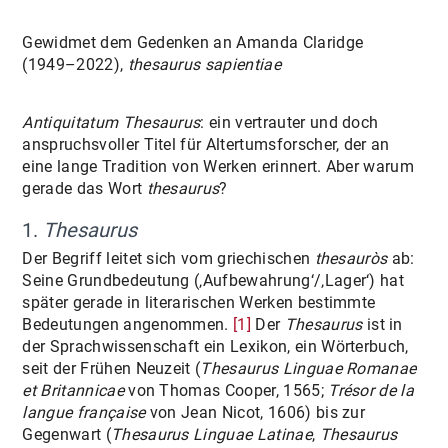
TEAM
Gewidmet dem Gedenken an Amanda Claridge
(1949–2022),
thesaurus sapientiae
NEWS UND EVENTS
PUBLIKATIONEN
Antiquitatum Thesaurus
: ein vertrauter und doch
anspruchsvoller Titel für Altertumsforscher, der an
BLOG
eine lange Tradition von Werken erinnert. Aber warum
gerade das Wort
thesaurus
?
1.
Thesaurus
Der Begriff leitet sich vom griechischen
thesauròs
ab:
Seine Grundbedeutung (‚Aufbewahrung‘/‚Lager‘) hat
später gerade in literarischen Werken bestimmte
Bedeutungen angenommen.
[1]
Der
Thesaurus
ist in
der Sprachwissenschaft ein Lexikon, ein Wörterbuch,
seit der Frühen Neuzeit (
Thesaurus Linguae Romanae
et Britannicae
von Thomas Cooper, 1565;
Trésor de la
langue française
von Jean Nicot, 1606) bis zur
Gegenwart (
Thesaurus Linguae Latinae
,
Thesaurus