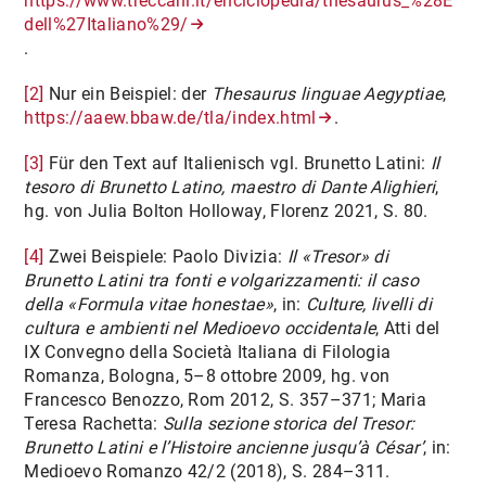
https://www.treccani.it/enciclopedia/thesaurus_%28Encic
dell%27Italiano%29/
.
[2]
Nur ein Beispiel: der
Thesaurus linguae Aegyptiae
,
https://aaew.bbaw.de/tla/index.html
.
[3]
Für den Text auf Italienisch vgl. Brunetto Latini:
Il
tesoro di Brunetto Latino, maestro di Dante Alighieri
,
hg. von Julia Bolton Holloway, Florenz 2021, S. 80.
[4]
Zwei Beispiele: Paolo Divizia:
Il «Tresor» di
Brunetto Latini tra fonti e volgarizzamenti: il caso
della «Formula vitae honestae»
, in:
Culture, livelli di
cultura e ambienti nel Medioevo occidentale
, Atti del
IX Convegno della Società Italiana di Filologia
Romanza, Bologna, 5–8 ottobre 2009, hg. von
Francesco Benozzo, Rom 2012, S. 357–371; Maria
Teresa Rachetta:
Sulla sezione storica del Tresor:
Brunetto Latini e l’Histoire ancienne jusqu’à César’
, in:
Medioevo Romanzo 42/2 (2018), S. 284–311.