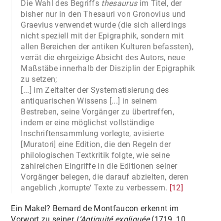
Die Wahl des Begriffs
thesaurus
im Titel, der
bisher nur in den Thesauri von Gronovius und
Graevius verwendet wurde (die sich allerdings
nicht speziell mit der Epigraphik, sondern mit
allen Bereichen der antiken Kulturen befassten),
verrät die ehrgeizige Absicht des Autors, neue
Maßstäbe innerhalb der Disziplin der Epigraphik
zu setzen;
[...] im Zeitalter der Systematisierung des
antiquarischen Wissens [...] in seinem
Bestreben, seine Vorgänger zu übertreffen,
indem er eine möglichst vollständige
Inschriftensammlung vorlegte, avisierte
[Muratori] eine Edition, die den Regeln der
philologischen Textkritik folgte, wie seine
zahlreichen Eingriffe in die Editionen seiner
Vorgänger belegen, die darauf abzielten, deren
angeblich ‚korrupte‘ Texte zu verbessern.
[12]
Ein Makel? Bernard de Montfaucon erkennt im
Vorwort zu seiner
L‘Antiquité expliquée
(1719, 10