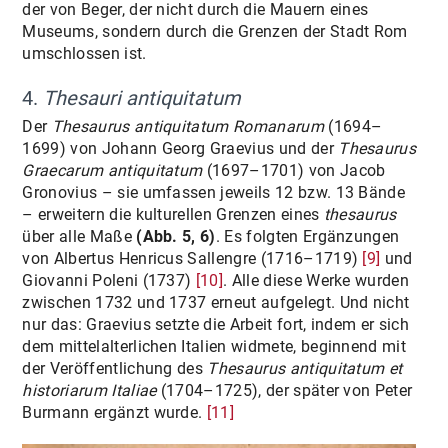
der von Beger, der nicht durch die Mauern eines
Museums, sondern durch die Grenzen der Stadt Rom
umschlossen ist.
4.
Thesauri antiquitatum
Der
Thesaurus antiquitatum Romanarum
(1694–
1699) von Johann Georg Graevius und der
Thesaurus
Graecarum antiquitatum
(1697–1701) von Jacob
Gronovius – sie umfassen jeweils 12 bzw. 13 Bände
– erweitern die kulturellen Grenzen eines
thesaurus
über alle Maße
(Abb. 5, 6)
. Es folgten Ergänzungen
von Albertus Henricus Sallengre (1716–1719)
[9]
und
Giovanni Poleni (1737)
[10]
. Alle diese Werke wurden
zwischen 1732 und 1737 erneut aufgelegt. Und nicht
nur das: Graevius setzte die Arbeit fort, indem er sich
dem mittelalterlichen Italien widmete, beginnend mit
der Veröffentlichung des
Thesaurus antiquitatum et
historiarum Italiae
(1704–1725), der später von Peter
Burmann ergänzt wurde.
[11]