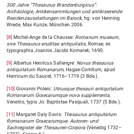
300 Jahre “Thesaurus Brandenburgicus”:
Archäologie, Antikensammlungen und antikisierende
Residenzausstattungen im Barock
, hg. von Henning
Wrede, Max Kunze, München 2006.
[8]
Michel-Ange de la Chausse:
Romanum museum,
sive Thesaurus eruditae antiquitatis
, Romae, ex
typographia Joannis Jacobi Komarek, 1690.
[9]
Albertus Henricus Sallengre:
Novus thesaurus
antiquitatum Romanarum
, Hagae-Comitum, apud
Henricum du Sauzet, 1716–1719 (3 Bde.).
[10]
Giovanni Poleni:
Utriusque thesauri antiquitatum
Romanarum Graecarumque nova supplementa
,
Venetiis, typis Jo: Baptistae Pasquali, 1737 (5 Bde.).
[11]
Margaret Daly Davis:
Thesaurus antiquitatum
Romanarum Graecarumque. Autoren- und
Sachregister der Thesauren-Corpora
(Venedig 1732–