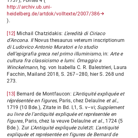
1737),
Fontes
4 (
http://archiv.ub.uni-
heidelberg.de/artdok/volltexte/2007/386
).
[12]
Michail Chatzidakis:
L’eredità di Ciriaco
d’Ancona
.
Il
Novus thesaurus veterum inscriptionum
di Ludovico Antonio Muratori e lo studio
dell’epigrafia greca nel primo illuminismo
, in:
Arte e
cultura fra classicismo e lumi. Omaggio a
Winckelmann
, hg. von Isabella C. R. Balestrieri, Laura
Facchin, Mailand 2018, S. 267–280, hier S. 268 und
273.
[13]
Bernard de Montfaucon:
L’Antiquité expliquée et
réprésentée en figures
, Paris, chez Delaulne
et al.
,
1719 (10 Bde.), Zitate in Bd. I,1, S. v–vi;
Supplement
au livre de l'antiquité expliquée et représentée en
figures
, Paris, chez la veuve Delaulne
et al.
, 1724 (5
Bde.). Zur
L’Antiquité expliquée
zuletzt:
L'antiquité
expliquée et représentée en figures
de Bernard de