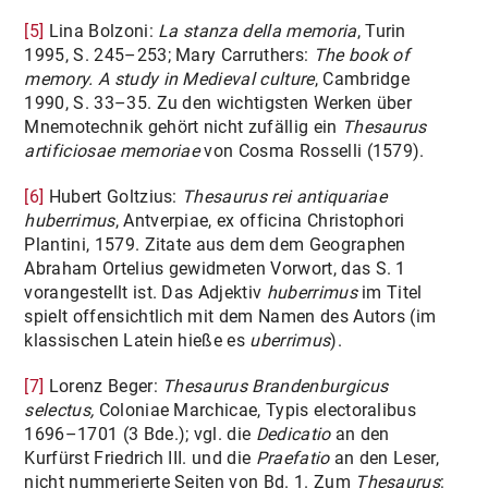
[5]
Lina Bolzoni:
La stanza della memoria
, Turin
1995, S. 245–253; Mary Carruthers:
The book of
memory. A study in Medieval culture
, Cambridge
1990, S. 33–35. Zu den wichtigsten Werken über
Mnemotechnik gehört nicht zufällig ein
Thesaurus
artificiosae memoriae
von Cosma Rosselli (1579).
[6]
Hubert Goltzius:
Thesaurus rei antiquariae
huberrimus
, Antverpiae, ex officina Christophori
Plantini, 1579. Zitate aus dem dem Geographen
Abraham Ortelius gewidmeten Vorwort, das S. 1
vorangestellt ist. Das Adjektiv
huberrimus
im Titel
spielt offensichtlich mit dem Namen des Autors (im
klassischen Latein hieße es
uberrimus
).
[7]
Lorenz Beger:
Thesaurus Brandenburgicus
selectus,
Coloniae Marchicae, Typis electoralibus
1696–1701 (3 Bde.); vgl. die
Dedicatio
an den
Kurfürst Friedrich III. und die
Praefatio
an den Leser,
nicht nummerierte Seiten von Bd. 1. Zum
Thesaurus
: