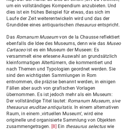
um ein vollständiges Kompendium anzubieten. Und
dies ist ein frühes Beispiel für etwas, das sich im
Laufe der Zeit weiterentwickeln wird und das der
Grundidee eines antiquarischen
thesaurus
entspricht.
Das
Romanum Museum
von de la Chausse reflektiert
ebenfalls die Idee des Museums, denn wie das
Museo
Cartaceo
ist es ein Museum der Museen: Es
versammelt eine erlesene Auswahl an grundsätzlich
kleinformatigen Altertümern, die kommentiert und
nach Themen und Typologien geordnet werden. Sie
sind den wichtigsten Sammlungen in Rom
entnommen, die präzise benannt werden, in einigen
Fällen aber auch von grafischen Vorlagen
übernommen. Es ist jedoch mehr als ein Museum:
Der vollständige Titel lautet:
Romanum Museum, sive
thesaurus eruditae antiquitatis
. In einem alternativen
Raum, in einem ‚virtuellen Museum‘, wird eine
originelle und organisierte Sammlung von Objekten
zusammengetragen.
[8]
Ein
thesaurus selectus
wie