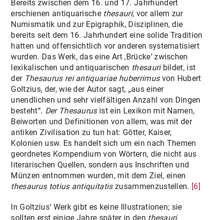
Bereits zwischen dem 16. und 17. Jahrhundert
erschienen antiquarische
thesauri
, vor allem zur
Numismatik und zur Epigraphik, Disziplinen, die
bereits seit dem 16. Jahrhundert eine solide Tradition
hatten und offensichtlich vor anderen systematisiert
wurden. Das Werk, das eine Art ‚Brücke‘ zwischen
lexikalischen und antiquarischen
thesauri
bildet, ist
der
Thesaurus rei antiquariae huberrimus
von Hubert
Goltzius, der, wie der Autor sagt
,
„aus einer
unendlichen und sehr vielfältigen Anzahl von Dingen
besteht“
. Der Thesaurus
ist ein Lexikon mit Namen,
Beiworten und Definitionen von allem, was mit der
antiken Zivilisation zu tun hat: Götter, Kaiser,
Kolonien usw. Es handelt sich um ein nach Themen
geordnetes Kompendium von Wörtern, die nicht aus
literarischen Quellen, sondern aus Inschriften und
Münzen entnommen wurden, mit dem Ziel, einen
thesaurus totius antiquitatis
zusammenzustellen.
[6]
In Goltzius‘ Werk gibt es keine Illustrationen; sie
sollten erst einige Jahre später in den
thesauri